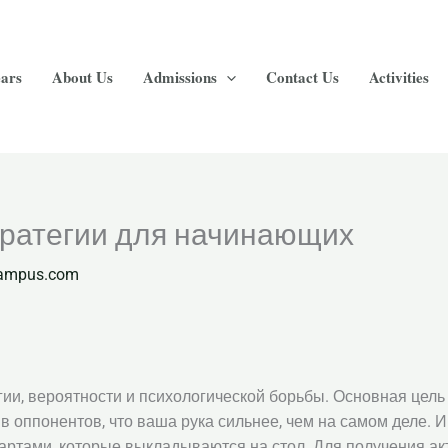
ars
About Us
Admissions
Contact Us
Activities
тратегии для начинающих
campus.com
егии, вероятности и психологической борьбы. Основная цель
ив оппонентов, что ваша рука сильнее, чем на самом деле.
картами, которые выкладываются на стол. Для получения а