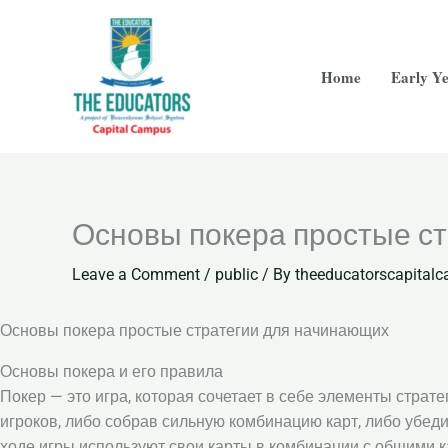
Skip
to
content
Home
Early Ye
Основы покера простые с
Leave a Comment
/
public
/ By
theeducatorscapital
Основы покера простые стратегии для начинающих
Основы покера и его правила
Покер — это игра, которая сочетает в себе элементы страт
игроков, либо собрав сильную комбинацию карт, либо убед
ходе игры используют свои карты в комбинации с общими 