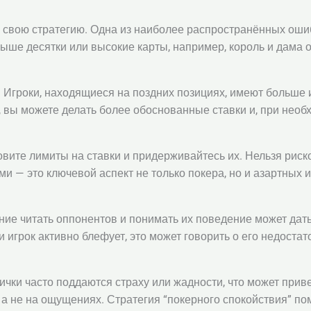
ь свою стратегию. Одна из наиболее распространённых оши
выше десятки или высокие карты, например, король и дама 
м. Игроки, находящиеся на поздних позициях, имеют больше
, вы можете делать более обоснованные ставки и, при необ
овите лимиты на ставки и придерживайтесь их. Нельзя риск
 — это ключевой аспект не только покера, но и азартных и
ение читать оппонентов и понимать их поведение может да
и игрок активно блефует, это может говорить о его недоста
чки часто поддаются страху или жадности, что может прив
 а не на ощущениях. Стратегия “покерного спокойствия” п