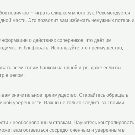
бок новичков — играть слишком много рук. Рекомендуется
одной масти. Это позволит вам избежать ненужных потерь и
 информации о действиях соперников, что даёт им
ходимости, блефовать. Используйте это преимущество,
овать всем своим банком на одной игре, даже если вы
гр в целом.
ть вам значительное преимущество. Старайтесь обращать
точной уверенности. Важно не только следить за своими
ести к необоснованным ставкам. Научитесь контролировать
оможет вам оставаться сосредоточенным и уверенным в