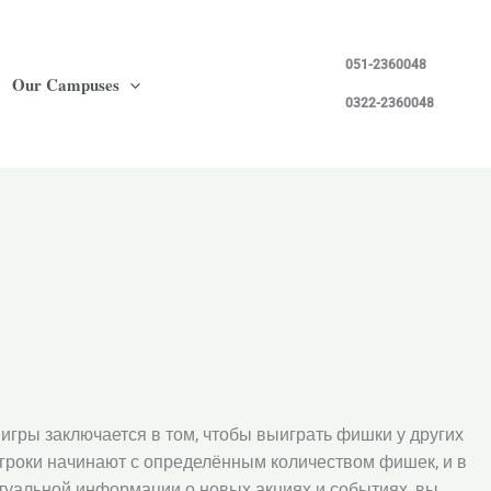
051-2360048
Our Campuses
0322-2360048
 игры заключается в том, чтобы выиграть фишки у других
 Игроки начинают с определённым количеством фишек, и в
ктуальной информации о новых акциях и событиях, вы