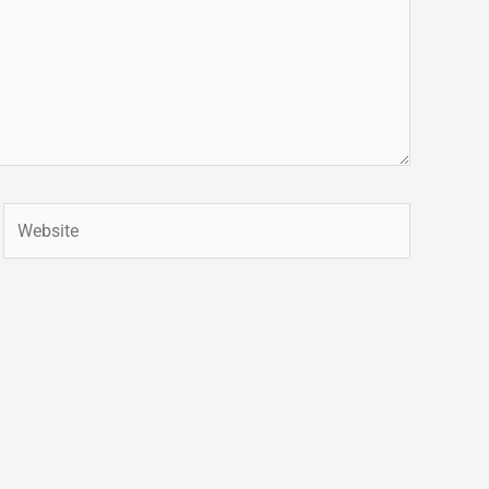
Website