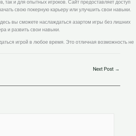
, так и для опытных игроков. Сайт предоставляет доступ
 начать свою покерную карьеру или улучшить свои навыки.
Здесь вы сможете наслаждаться азартом игры без лишних
ра и развить свои навыки.
даться игрой в любое время. Это отличная возможность не
Next Post
→