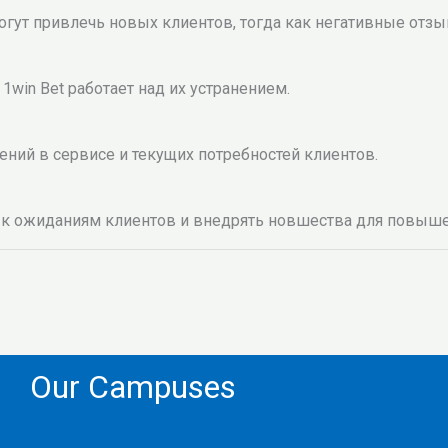
ут привлечь новых клиентов, тогда как негативные отзы
1win Bet работает над их устранением.
ений в сервисе и текущих потребностей клиентов.
к ожиданиям клиентов и внедрять новшества для повышен
Our Campuses