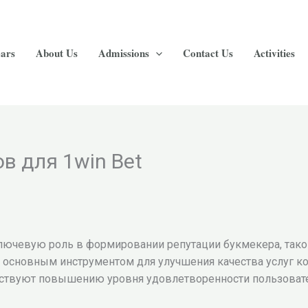
ars
About Us
Admissions
Contact Us
Activities
в для 1win Bet
лючевую роль в формировании репутации букмекера, таког
 основным инструментом для улучшения качества услуг ко
обствуют повышению уровня удовлетворенности пользоват