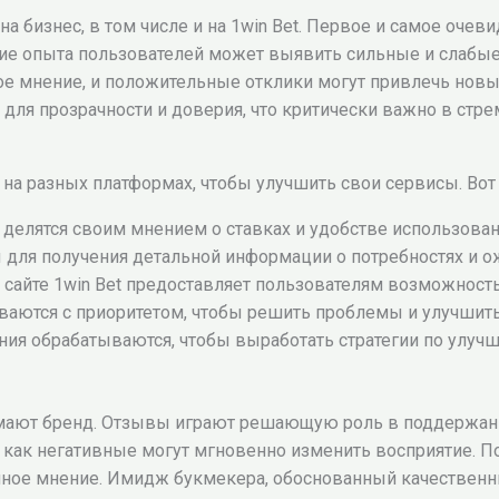
бизнес, в том числе и на 1win Bet. Первое и самое очеви
ение опыта пользователей может выявить сильные и слабы
 мнение, и положительные отклики могут привлечь новых
ы для прозрачности и доверия, что критически важно в ст
 на разных платформах, чтобы улучшить свои сервисы. Вот 
 делятся своим мнением о ставках и удобстве использова
для получения детальной информации о потребностях и о
 сайте 1win Bet предоставляет пользователям возможност
аются с приоритетом, чтобы решить проблемы и улучшить
ия обрабатываются, чтобы выработать стратегии по улуч
инимают бренд. Отзывы играют решающую роль в поддержа
как негативные могут мгновенно изменить восприятие. Поэ
нное мнение. Имидж букмекера, обоснованный качественн