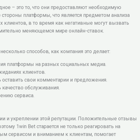
дное – это то, что они предоставляют необходимую
е стороны платформы, что является предметом анализа
 клиентов, в то время как негативные могут вызвать
ремительно меняющемся мире онлайн-ставок.
несколько способов, как компания это делает:
ния платформы на разных социальных медиа.
жиданиях клиентов.
ь оставить свои комментарии и предложения.
 качество обслуживания.
шению сервиса.
нии и укреплении этой репутации. Положительные отзывы
тому 1win Bet старается не только реагировать на
ым сервисом и вниманием к клиентам, помогает