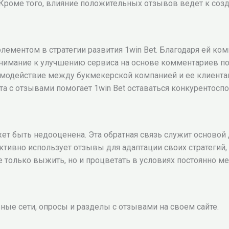
роме того, влияние положительных отзывов ведет к созда
лементом в стратегии развития 1win Bet. Благодаря ей к
 внимание к улучшению сервиса на основе комментариев п
одействие между букмекерской компанией и ее клиентами,
ота с отзывами помогает 1win Bet оставаться конкурентос
ет быть недооценена. Эта обратная связь служит основой 
тивно использует отзывы для адаптации своих стратегий, ч
 только выжить, но и процветать в условиях постоянно м
ые сети, опросы и разделы с отзывами на своем сайте.