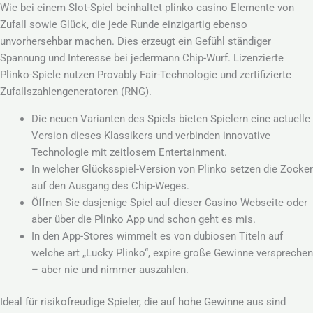
Wie bei einem Slot-Spiel beinhaltet plinko casino Elemente von
Zufall sowie Glück, die jede Runde einzigartig ebenso
unvorhersehbar machen. Dies erzeugt ein Gefühl ständiger
Spannung und Interesse bei jedermann Chip-Wurf. Lizenzierte
Plinko-Spiele nutzen Provably Fair-Technologie und zertifizierte
Zufallszahlengeneratoren (RNG).
Die neuen Varianten des Spiels bieten Spielern eine actuelle
Version dieses Klassikers und verbinden innovative
Technologie mit zeitlosem Entertainment.
In welcher Glücksspiel-Version von Plinko setzen die Zocker
auf den Ausgang des Chip-Weges.
Öffnen Sie dasjenige Spiel auf dieser Casino Webseite oder
aber über die Plinko App und schon geht es mis.
In den App-Stores wimmelt es von dubiosen Titeln auf
welche art „Lucky Plinko“, expire große Gewinne versprechen
– aber nie und nimmer auszahlen.
Ideal für risikofreudige Spieler, die auf hohe Gewinne aus sind