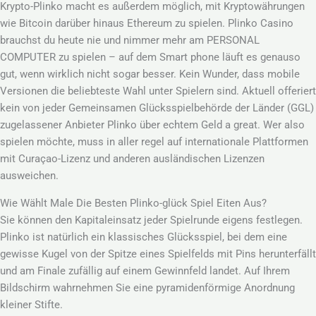
Krypto-Plinko macht es außerdem möglich, mit Kryptowährungen
wie Bitcoin darüber hinaus Ethereum zu spielen. Plinko Casino
brauchst du heute nie und nimmer mehr am PERSONAL
COMPUTER zu spielen – auf dem Smart phone läuft es genauso
gut, wenn wirklich nicht sogar besser. Kein Wunder, dass mobile
Versionen die beliebteste Wahl unter Spielern sind. Aktuell offeriert
kein von jeder Gemeinsamen Glücksspielbehörde der Länder (GGL)
zugelassener Anbieter Plinko über echtem Geld a great. Wer also
spielen möchte, muss in aller regel auf internationale Plattformen
mit Curaçao-Lizenz und anderen ausländischen Lizenzen
ausweichen.
Wie Wählt Male Die Besten Plinko-glück Spiel Eiten Aus?
Sie können den Kapitaleinsatz jeder Spielrunde eigens festlegen.
Plinko ist natürlich ein klassisches Glücksspiel, bei dem eine
gewisse Kugel von der Spitze eines Spielfelds mit Pins herunterfällt
und am Finale zufällig auf einem Gewinnfeld landet. Auf Ihrem
Bildschirm wahrnehmen Sie eine pyramidenförmige Anordnung
kleiner Stifte.