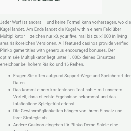
Jeder Wurf ist anders – und keine Formel kann vorhersagen, wo die
Kugel landet. Am Ende landet die Kugel within einem Feld über
Multiplikator – zeichen nur x0, your five, mal bis zu x1000 in living
area risikoreichen Versionen. All featured casinos provide verified
Plinko game titles with generous encouraged bonuses. Der
optimisée Multiplikator liegt unter 1. 000x deines Einsatzes –
erreichbar bei hohem Risiko und 16 Reihen.
Fragen Sie offen aufgrund Support-Wege und Speicherort der
Daten.
Das kommt einem kostenlosen Test nah – mit unserem
Vorteil, dass ni echte Ergebnisse bekommst und das
tatsächliche Spielgefühl erlebst.
Die Gewinnmöglichkeiten hängen von Ihrem Einsatz und
Ihrer Strategie ab.
Andere Casinos eingeben für Plinko Demo Spiele eine