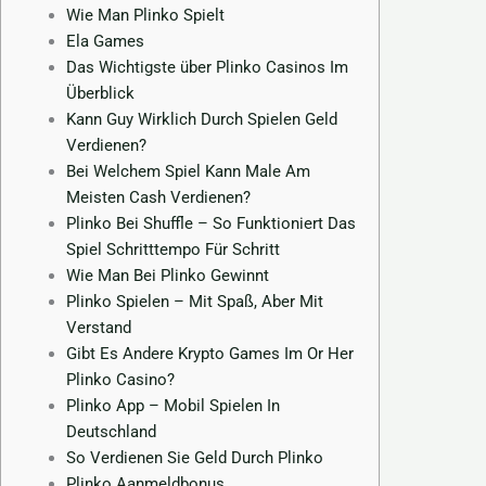
Wie Man Plinko Spielt
Ela Games
Das Wichtigste über Plinko Casinos Im
Überblick
Kann Guy Wirklich Durch Spielen Geld
Verdienen?
Bei Welchem Spiel Kann Male Am
Meisten Cash Verdienen?
Plinko Bei Shuffle – So Funktioniert Das
Spiel Schritttempo Für Schritt
Wie Man Bei Plinko Gewinnt
Plinko Spielen – Mit Spaß, Aber Mit
Verstand
Gibt Es Andere Krypto Games Im Or Her
Plinko Casino?
Plinko App – Mobil Spielen In
Deutschland
So Verdienen Sie Geld Durch Plinko
Plinko Aanmeldbonus