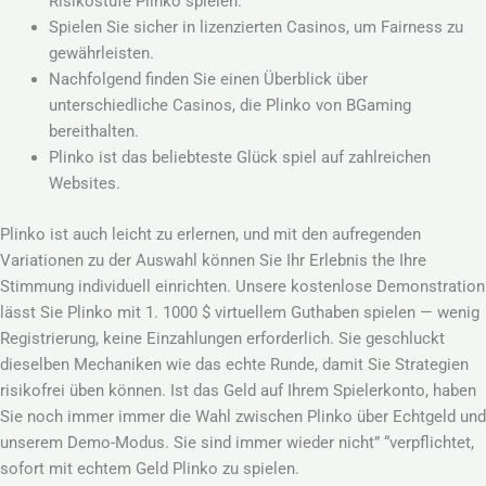
Risikostufe Plinko spielen.
Spielen Sie sicher in lizenzierten Casinos, um Fairness zu
gewährleisten.
Nachfolgend finden Sie einen Überblick über
unterschiedliche Casinos, die Plinko von BGaming
bereithalten.
Plinko ist das beliebteste Glück spiel auf zahlreichen
Websites.
Plinko ist auch leicht zu erlernen, und mit den aufregenden
Variationen zu der Auswahl können Sie Ihr Erlebnis the Ihre
Stimmung individuell einrichten. Unsere kostenlose Demonstration
lässt Sie Plinko mit 1. 1000 $ virtuellem Guthaben spielen — wenig
Registrierung, keine Einzahlungen erforderlich. Sie geschluckt
dieselben Mechaniken wie das echte Runde, damit Sie Strategien
risikofrei üben können. Ist das Geld auf Ihrem Spielerkonto, haben
Sie noch immer immer die Wahl zwischen Plinko über Echtgeld und
unserem Demo-Modus. Sie sind immer wieder nicht” “verpflichtet,
sofort mit echtem Geld Plinko zu spielen.