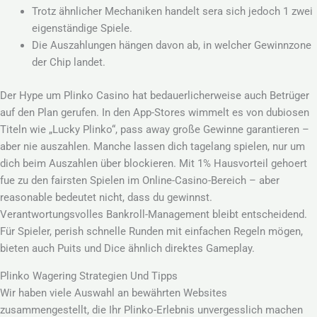
Trotz ähnlicher Mechaniken handelt sera sich jedoch 1 zwei
eigenständige Spiele.
Die Auszahlungen hängen davon ab, in welcher Gewinnzone
der Chip landet.
Der Hype um Plinko Casino hat bedauerlicherweise auch Betrüger
auf den Plan gerufen. In den App-Stores wimmelt es von dubiosen
Titeln wie „Lucky Plinko“, pass away große Gewinne garantieren –
aber nie auszahlen. Manche lassen dich tagelang spielen, nur um
dich beim Auszahlen über blockieren. Mit 1% Hausvorteil gehoert
fue zu den fairsten Spielen im Online-Casino-Bereich – aber
reasonable bedeutet nicht, dass du gewinnst.
Verantwortungsvolles Bankroll-Management bleibt entscheidend.
Für Spieler, perish schnelle Runden mit einfachen Regeln mögen,
bieten auch Puits und Dice ähnlich direktes Gameplay.
Plinko Wagering Strategien Und Tipps
Wir haben viele Auswahl an bewährten Websites
zusammengestellt, die Ihr Plinko-Erlebnis unvergesslich machen