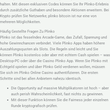
halten. Mit diesen exklusiven Codes können Sie Ihr Plinko-Erlebnis
durch zusätzliche Guthaben und besondere Aktionen erweitern. Bei
Krypto prüfen Sie Netzwerke; plinko bitcoin ist nur eine von
mehreren Möglichkeiten.
Häufig Gestellte Fragen Zu Plinko
Plinko ist das fesselndes Arcade-Game, das Zufall, Spannung und
hohe Gewinnchancen verbindet. Viele Plinko Apps haben höhere
Auszahlungsquoten als Slots. Die Regeln sind leicht und Sie
können Plinko kostenlos oder aber mit echtem Cash spielen – was
Desktop-PC oder über die Casino Plinko App. Wenn Sie Plinko mit
Echtgeld spielen und über Plinko Geld verdienen wollen, müssen
Sie sich im Plinko Online Casino authentifizieren. Die ersten
Schritte sind bei allen Anbietern nahezu identisch.
Die Opportunity auf massive Multiplikatoren ist hoch – aber
auch perish Wahrscheinlichkeit, fast nichts zu gewinnen.
Mit dieser Funktion können Sie die Fairness jeder einzelnen
Runde kryptografisch prüfen.