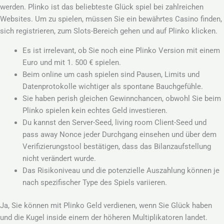
werden. Plinko ist das beliebteste Glück spiel bei zahlreichen
Websites. Um zu spielen, müssen Sie ein bewährtes Casino finden,
sich registrieren, zum Slots-Bereich gehen und auf Plinko klicken.
Es ist irrelevant, ob Sie noch eine Plinko Version mit einem
Euro und mit 1. 500 € spielen.
Beim online um cash spielen sind Pausen, Limits und
Datenprotokolle wichtiger als spontane Bauchgefühle.
Sie haben perish gleichen Gewinnchancen, obwohl Sie beim
Plinko spielen kein echtes Geld investieren.
Du kannst den Server-Seed, living room Client-Seed und
pass away Nonce jeder Durchgang einsehen und über dem
Verifizierungstool bestätigen, dass das Bilanzaufstellung
nicht verändert wurde.
Das Risikoniveau und die potenzielle Auszahlung können je
nach spezifischer Type des Spiels variieren.
Ja, Sie können mit Plinko Geld verdienen, wenn Sie Glück haben
und die Kugel inside einem der höheren Multiplikatoren landet.