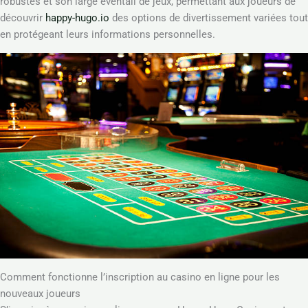
robustes et son large éventail de jeux, permettant aux joueurs de
découvrir
happy-hugo.io
des options de divertissement variées tout
en protégeant leurs informations personnelles.
Comment fonctionne l’inscription au casino en ligne pour les
nouveaux joueurs