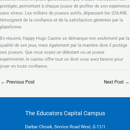
protégée, permettant à chaque joueur de profiter de son expérience
sans stress. Les milliers de joueurs actifs, dépassant les 224,498,
témoignent de la confiance et de la satisfaction générées par la
plateforme.
En résumé, Happy Hugo Casino se démarque non seulement par la
qualité de ses jeux, mais également par la manière dont il protège
ses joueurs. Que vous soyez un débutant ou un joueur
expérimenté, le casino offre tout ce dont vous avez besoin pour
jouer en toute confiance.
←
Previous Post
Next Post
→
The Educators Capital Campus
Darbar Chowk, Service Road West, G-11/1