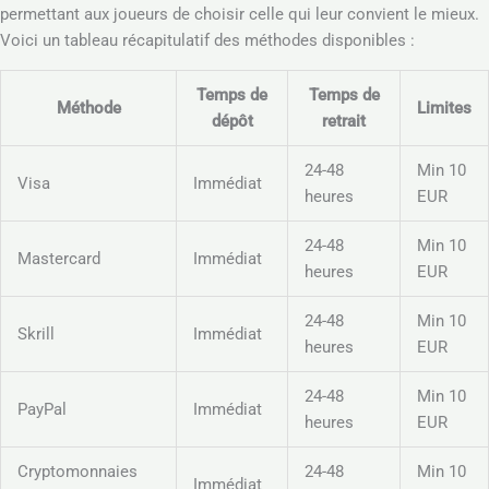
permettant aux joueurs de choisir celle qui leur convient le mieux.
Voici un tableau récapitulatif des méthodes disponibles :
Temps de
Temps de
Méthode
Limites
dépôt
retrait
24-48
Min 10
Visa
Immédiat
heures
EUR
24-48
Min 10
Mastercard
Immédiat
heures
EUR
24-48
Min 10
Skrill
Immédiat
heures
EUR
24-48
Min 10
PayPal
Immédiat
heures
EUR
Cryptomonnaies
24-48
Min 10
Immédiat