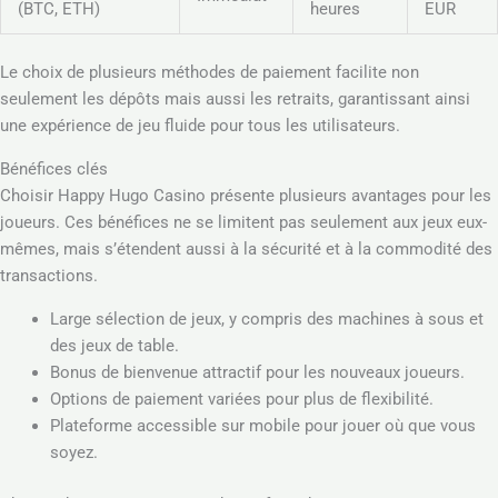
(BTC, ETH)
heures
EUR
Le choix de plusieurs méthodes de paiement facilite non
seulement les dépôts mais aussi les retraits, garantissant ainsi
une expérience de jeu fluide pour tous les utilisateurs.
Bénéfices clés
Choisir Happy Hugo Casino présente plusieurs avantages pour les
joueurs. Ces bénéfices ne se limitent pas seulement aux jeux eux-
mêmes, mais s’étendent aussi à la sécurité et à la commodité des
transactions.
Large sélection de jeux, y compris des machines à sous et
des jeux de table.
Bonus de bienvenue attractif pour les nouveaux joueurs.
Options de paiement variées pour plus de flexibilité.
Plateforme accessible sur mobile pour jouer où que vous
soyez.